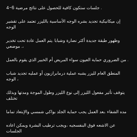
4-6 جلسات ستكون كافية للحصول على نتائج مرضية .
إن ميكانيكية تجديد بشره الوجه الأساسية بالليزر تعتمد على تقشير
الوجه
وظهور طبقة جديدة أكثر نضارة وشبابا .يتم العمل عادة تحت تخدير
موضعي .،
من الضروري حماية العيون سواء المريض أم الخبير الذي يقوم بالعمل .
المنطق العام لليزر يشبه عملية درمابرازيون أو عمليه تجديد شباب
الوجه ،
يتوقف تأثير مفعول الليزر إلى نوع الليزر وطول الموجة ومدتها وبذلك
تختلف
مده الشفاء .بعد العمل يجب حماية الجلد بواكي شمسي والإبتعاد تماما
عن الاشعه فوق البنفسجيه ،ويجب ترطيب البشرة ويمكن اعاده
الجلسات