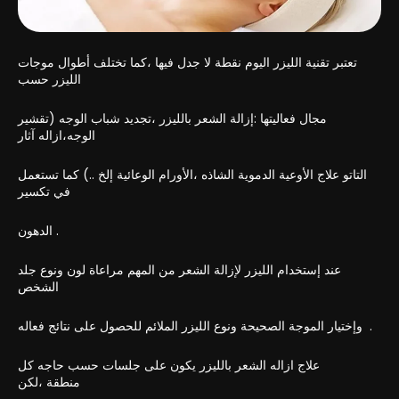
تعتبر تقنية الليزر اليوم نقطة لا جدل فيها ،كما تختلف أطوال موجات
الليزر حسب
مجال فعاليتها :إزالة الشعر بالليزر ،تجديد شباب الوجه (تقشير
الوجه،ازاله آثار
التاتو علاج الأوعية الدموية الشاذه ،الأورام الوعائية إلخ ..) كما تستعمل
في تكسير
الدهون .
عند إستخدام الليزر لإزالة الشعر من المهم مراعاة لون ونوع جلد
الشخص
وإختيار الموجة الصحيحة ونوع الليزر الملائم للحصول على نتائج فعاله .
علاج ازاله الشعر بالليزر يكون على جلسات حسب حاجه كل
منطقة ،لكن