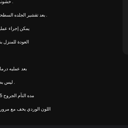
خشونة الوجه كما تستعمل للتخفيف من آثار حبوب الشباب .
بعد تقشير الجلده السطحية للوجه ستظهر طبقة أخرى ناعمة نضرة ومشدودة .
يمكن إجراء عملي
العودة للمنزل ب
بعد عمليه درم
ليس بصورة مزعجه تتم السيطرة عليه بتناول مسكن للألم .
مده التآم الجروح 5-10 أيام خلالها تتغطى بطبقة جديده ورديه اللون .هذا
اللون الوردي يخف مع مرور ا