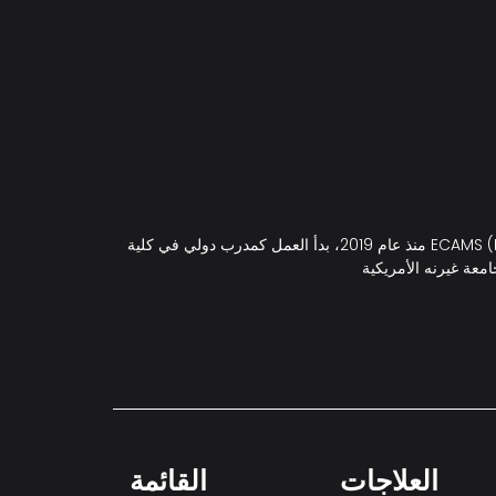
منذ عام 2019، بدأ العمل كمدرب دولي في كلية ECAMS (European College of Aesthetic Medicine & Surgery). ولا يزال يشغل منصب رئيس قسم تنسيق القوام في ECAMS، حيث يقدم
العلاجات
القائمة