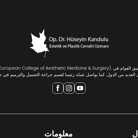
ل
معلومات