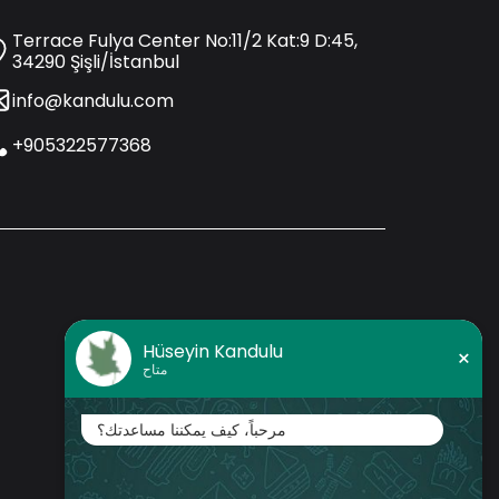
Terrace Fulya Center No:11/2 Kat:9 D:45,
34290 Şişli/İstanbul
info@kandulu.com
+905322577368
Hüseyin Kandulu
×
متاح
مرحباً، كيف يمكننا مساعدتك؟