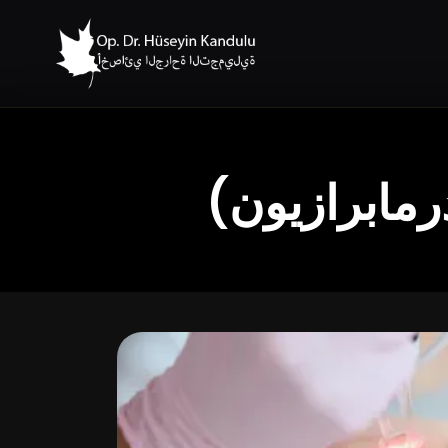
رمابرازيون)