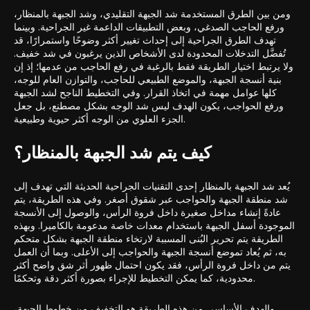
ومن بين الطرق المستخدمة شد الجبهة التقليدي، وشد الجبهة بالمنظار،
ورفع الحاجب الصدغي، وبعض التطبيقات الداعمة غير الجراحية. وبينما
تهدف الطرق الجراحية إلى إحداث تغيير أكثر وضوحًا واستمرارًا، قد
تُفضَّل التدخلات المحدودة لدى الأشخاص الذين يرغبون في شد خفيف.
ولا يرتبط اختيار الطريقة فقط بالرغبة في رفع الحاجب من عدمها؛ إذ إن
بنية أنسجة الجبهة، والموضع الطبيعي للحاجب، والتوازن العام للوجه،
كلها عوامل مهمة في اتخاذ القرار. وفي التخطيط الناجح لشد الجبهة
ورفع الحواجب، يكون الهدف ليس شد الوجه بشكل مصطنع، بل جعل
الجزء العلوي من الوجه أكثر حيوية وطبيعية.
كيف يتم شد الجبهة بالمنظار؟
يُعد شد الجبهة بالمنظار إحدى التقنيات الجراحية الحديثة التي تهدف إلى
شد منطقة الجبهة والحواجب عبر شقوق أصغر. وفي هذه الطريقة، يتم
عادةً إنشاء مداخل صغيرة داخل فروة الرأس، والوصول إلى الأنسجة
الموجودة أسفل الجبهة باستخدام معدات خاصة مدعومة بالكاميرا. وبهذه
الطريقة يتم تحرير البُنى المسببة لارتخاء منطقة الجبهة بشكل متحكم
به، ثم يُعاد تموضع أنسجة الجبهة والحواجب إلى الأعلى. وبما أن العمل
يتم من داخل فروة الرأس، فقد يكون احتمال ظهور أثر شق واضح أكثر
محدودية، كما يمكن التخطيط للإجراء بصورة أكثر دقة وتحكمًا.
والهدف الأساسي من هذه الطريقة هو التخفيف من خطوط الجبهة،