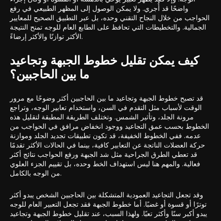
واضحًا قد أُجري. ولا يمكن الوصول إلى المظهر الطبيعي في رفع
الحواجب من خلال النجاح التقني وحده، بل عبر التطبيق الصحيح للمعايير
الجمالية. والتخطيطات التي تحافظ على الطابع العام للوجه تمنح النتيجة
الأكثر توازنًا والأكثر إرضاءً.
كيف يمكن تقليل خطوط الجبهة وتجاعيد
ما بين الحاجبين؟
قد تصبح خطوط الجبهة وتجاعيد ما بين الحاجبين أكثر وضوحًا مع مرور
الوقت لأسباب مثل التقدم في السن، واستخدام تعابير الوجه، وتراجع
مرونة الجلد، وتأثير الشمس. وتختلف الطريقة المطبقة لتقليل هذه
الخطوط بحسب عمق التجاعيد ووجود انخفاض مرافق في الحواجب من
عدمه. ففي الخطوط الخفيفة، قد تكون تطبيقات تجديد الجلد وموازنة
حركة العضلات الناتجة عن التعابير كافية، بينما في الحالات الأكثر تقدمًا
قد تعطي الطرق الجراحية مثل شد الجبهة ورفع الحواجب نتائج أكثر
فعالية. والمهم هنا ليس استهداف الخط وحده، بل تقييم الجزء العلوي
من الوجه بالكامل.
وقد تجعل التجاعيد العمودية المتشكلة بين الحاجبين الشخص يبدو أكثر
توترًا أو قسوة أو غضبًا. أما خطوط الجبهة فقد تجعل التعبير العام للوجه
يبدو أكبر سنًا وأكثر تعبًا. ولهذا السبب، عند تقليل خطوط الجبهة وتجاعيد