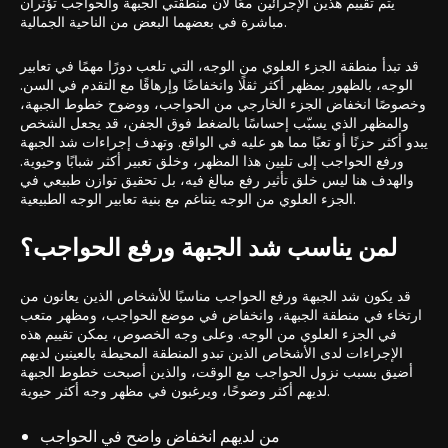
يتم تقييم هذين الإجرائين معًا لأن منطقتي الجبهة والحواجب تؤثران
مباشرة في بعضهما البعض من الناحية الجمالية.
قد تبدأ منطقة الجزء العلوي من الوجه، التي تلعب دورًا مهمًا في تعابير
الوجه، بالظهور بمظهر أكثر ثقلًا وانخفاضًا وإرهاقًا مع التقدم في السن.
وخصوصًا انخفاض الجزء الخارجي من الحواجب، ووضوح خطوط الجبهة،
والمظهر الذي يسبّب إحساسًا بالضغط فوق الجفن، قد يجعل الشخص
يبدو أكثر حزنًا أو تعبًا مما هو عليه في الواقع. وتهدف إجراءات شد الجبهة
ورفع الحواجب إلى تليين هذا المظهر، وخلق تعبير أكثر شبابًا وحيوية.
والهدف هنا ليس خلق تأثير رفع مبالغ فيه، بل تحقيق توازن طبيعي في
الجزء العلوي من الوجه يتناغم مع بنية تعابير الوجه الطبيعية.
لمن يناسب شد الجبهة ورفع الحواجب؟
قد يكون شد الجبهة ورفع الحواجب مناسبًا للأشخاص الذين يعانون من
ارتخاء في منطقة الجبهة، وانخفاض في موضع الحواجب، ومظهر متعب
في الجزء العلوي من الوجه. وعلى وجه الخصوص، يمكن تقييم هذه
الإجراءات لدى الأشخاص الذين تبدو المنطقة المحيطة بالعينين لديهم
أضيق بسبب نزول الحواجب مع الوقت، والذين أصبحت خطوط الجبهة
لديهم أكثر وضوحًا، ويرغبون في مظهر وجه أكثر حيوية.
من لديهم انخفاض واضح في الحواجب