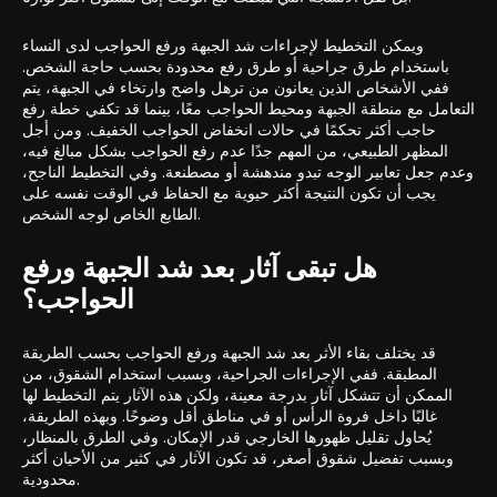
ويمكن التخطيط لإجراءات شد الجبهة ورفع الحواجب لدى النساء
باستخدام طرق جراحية أو طرق رفع محدودة بحسب حاجة الشخص.
ففي الأشخاص الذين يعانون من ترهل واضح وارتخاء في الجبهة، يتم
التعامل مع منطقة الجبهة ومحيط الحواجب معًا، بينما قد تكفي خطة رفع
حاجب أكثر تحكمًا في حالات انخفاض الحواجب الخفيف. ومن أجل
المظهر الطبيعي، من المهم جدًا عدم رفع الحواجب بشكل مبالغ فيه،
وعدم جعل تعابير الوجه تبدو مندهشة أو مصطنعة. وفي التخطيط الناجح،
يجب أن تكون النتيجة أكثر حيوية مع الحفاظ في الوقت نفسه على
الطابع الخاص لوجه الشخص.
هل تبقى آثار بعد شد الجبهة ورفع
الحواجب؟
قد يختلف بقاء الأثر بعد شد الجبهة ورفع الحواجب بحسب الطريقة
المطبقة. ففي الإجراءات الجراحية، وبسبب استخدام الشقوق، من
الممكن أن تتشكل آثار بدرجة معينة، ولكن هذه الآثار يتم التخطيط لها
غالبًا داخل فروة الرأس أو في مناطق أقل وضوحًا. وبهذه الطريقة،
يُحاول تقليل ظهورها الخارجي قدر الإمكان. وفي الطرق بالمنظار،
وبسبب تفضيل شقوق أصغر، قد تكون الآثار في كثير من الأحيان أكثر
محدودية.