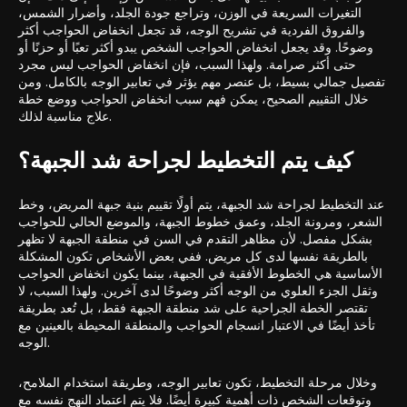
التغيرات السريعة في الوزن، وتراجع جودة الجلد، وأضرار الشمس،
والفروق الفردية في تشريح الوجه، قد تجعل انخفاض الحواجب أكثر
وضوحًا. وقد يجعل انخفاض الحواجب الشخص يبدو أكثر تعبًا أو حزنًا أو
حتى أكثر صرامة. ولهذا السبب، فإن انخفاض الحواجب ليس مجرد
تفصيل جمالي بسيط، بل عنصر مهم يؤثر في تعابير الوجه بالكامل. ومن
خلال التقييم الصحيح، يمكن فهم سبب انخفاض الحواجب ووضع خطة
علاج مناسبة لذلك.
كيف يتم التخطيط لجراحة شد الجبهة؟
عند التخطيط لجراحة شد الجبهة، يتم أولًا تقييم بنية جبهة المريض، وخط
الشعر، ومرونة الجلد، وعمق خطوط الجبهة، والموضع الحالي للحواجب
بشكل مفصل. لأن مظاهر التقدم في السن في منطقة الجبهة لا تظهر
بالطريقة نفسها لدى كل مريض. ففي بعض الأشخاص تكون المشكلة
الأساسية هي الخطوط الأفقية في الجبهة، بينما يكون انخفاض الحواجب
وثقل الجزء العلوي من الوجه أكثر وضوحًا لدى آخرين. ولهذا السبب، لا
تقتصر الخطة الجراحية على شد منطقة الجبهة فقط، بل تُعد بطريقة
تأخذ أيضًا في الاعتبار انسجام الحواجب والمنطقة المحيطة بالعينين مع
الوجه.
وخلال مرحلة التخطيط، تكون تعابير الوجه، وطريقة استخدام الملامح،
وتوقعات الشخص ذات أهمية كبيرة أيضًا. فلا يتم اعتماد النهج نفسه مع