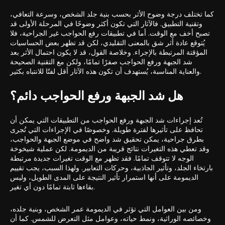
كما تختلف درجة وضوح الأثر بحسب بنية جلد الشخص، وسرعة التعافي،
وتقنية التطبيق. فالآثار التي تكون أكثر وضوحًا في المرحلة الأولى قد
تصبح أخف مع الوقت. أما في تطبيقات رفع الحواجب غير الجراحية، فلا
يُتوقع عادة أثر شق بالمعنى التقليدي، لكن قد تظهر بعض الحساسيات
المؤقتة المرتبطة بالإجراء. وخلاصة القول، قد لا يكون احتمال الأثر بعد
شد الجبهة ورفع الحواجب صفرًا تمامًا، ولكن مع التقنية الصحيحة
والعناية المناسبة، يُستهدف أن تكون هذه الآثار أقل لفتًا للانتباه بكثير.
هل شد الجبهة ورفع الحواجب دائم؟
تُعد إجراءات شد الجبهة ورفع الحواجب من التطبيقات التي يمكن أن
تحافظ على تأثيرها لفترة طويلة. وخصوصًا في الإجراءات التي تُجرى
بطرق جراحية، يمكن تحقيق شد واضح في موضع الجبهة والحواجب،
وقد تعطي هذه التغيرات نتائج قريبة من الديمومة. لكن عملية شيخوخة
الوجه لا تتوقف تمامًا. فقد تظهر مع الوقت تغيرات جديدة مرتبطة
بارتخاء الجلد، وتأثير الجاذبية، وحركات التعابير. ولهذا السبب، يجب تقييم
الديمومة على أنها استمرار تأثير النتيجة على المدى الطويل، وليس
بقاءها ثابتة تمامًا دون أي تغير.
ومن بين العوامل التي تؤثر في الديمومة عمر الشخص، وبنية جلده،
وخصائصه الوراثية، ونمط حياته، وعوامل مثل التعرض للشمس. كما أن