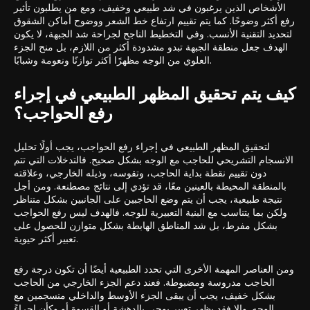
الأشخاص الذين يرغبون في شد طبيعي وخفيف، ومع من يطلبون تأثير
رفع أكثر وضوحًا. كما يتم تقييم ارتفاع خط الشعر ووضوح أماكن الشقوق
لتحديد التقنية الأنسب. وفي التخطيط الناجح لجراحة شد الجبهة، لا يكون
الهدف جعل منطقة الجبهة تبدو مشدودة أكثر من اللازم، بل منح الجزء
العلوي من الوجه مظهرًا أكثر توازنًا ونعومة وشبابًا.
كيف يتم تحقيق المظهر الطبيعي في إجراء
رفع الحواجب؟
لتحقيق المظهر الطبيعي في إجراء رفع الحواجب، يجب أولًا تحليل
الانسجام التشريحي للحاجب مع الوجه بشكل صحيح. فالتدخلات التي تتم
دون تقييم نقطة بداية الحاجب، وتقوسه، وذيله الخارجي، وعلاقته
بالمنطقة المحيطة بالعينين معًا، قد تؤدي إلى نتائج مصطنعة. ومن أجل
نتيجة طبيعية، يجب أن يتم وضع الحاجبين على الجانبين بشكل متناظر
ولكن بما يتناسب مع البنية التعبيرية للوجه. فالهدف ليس رفع الحواجب
بشكل مفرط، بل شد المناطق الهابطة بشكل متوازن للحصول على
تعبير أكثر حيوية.
ومن العناصر المهمة الأخرى التي تحدد الطبيعية أيضًا أن تكون درجة رفع
الحاجب مدروسة ومضبوطة. فعند دعم الجزء الخارجي من الحاجب
بشكل خفيف، يجب أن يبقى الجزء الأوسط والداخلي منسجمين مع
الوجه. وإلا فقد يظهر تعبير يوحي بالدهشة أو القسوة أو وكأن إجراءً