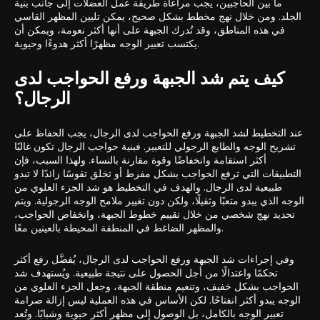
ما بين الحاجبين، يجب مراعاة طريقة عمل العضلات إلى جانب بنية
الجلد. ومن خلال نهج مخطط بشكل صحيح، يمكن تليين المظهر القاسي
في هذه المناطق، وقد تُدرك الجبهة على أنها أكثر نعومة، ويمكن أن
يكتسب تعبير الوجه مظهرًا أكثر هدوءًا وحيوية.
كيف يتم شد الجبهة ورفع الحواجب لدى
الرجال؟
عند التخطيط لشد الجبهة ورفع الحواجب لدى الرجال، يجب الحفاظ على
تشريح الوجه والطابع الرجولي للتعبير. فبنية حواجب الرجال تكون غالبًا
أكثر استقامة وانخفاضًا وقوة مقارنة بالنساء. ولهذا السبب، فإن
التطبيقات التي ترفع الحواجب بشكل مفرط أو تخلق تقوسًا زائدًا لا تبدو
طبيعية لدى الرجال. والهدف في التخطيط هو شد الجزء العلوي من
الوجه الذي يبدو متعبًا وثقيلًا، ولكن دون تغيير ملامح الوجه الرجولية. ويتم
تحديد نهج شخصي من خلال تقييم خطوط الجبهة، وانخفاض الحواجب،
والمظهر الضاغط في المنطقة المحيطة بالعينين معًا.
وفي إجراءات شد الجبهة ورفع الحواجب لدى الرجال، يُفضَّل رفع أكثر
تحكمًا واعتدالًا من أجل الحصول على نتيجة طبيعية. ويُستهدف شد
الحواجب بشكل خفيف، وتنعيم منطقة الجبهة، وجعل الجزء العلوي من
الوجه يبدو أكثر انفتاحًا. لكن الأساس في هذه العملية ليس إزالة صرامة
تعبير الوجه بالكامل، بل الوصول إلى مظهر أكثر حيوية وشبابًا. وتُعد