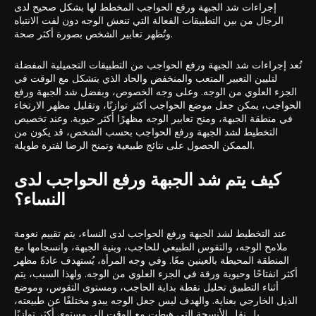
إجراءات شد الجبهة ورفع الحواجب المخطط لها بشكل صحيح لدى
الرجال من بين التطبيقات الفعالة التي تنعش الوجه دون لفت الانتباه
وتُظهر تعابير الشخص بصورة أكثر صحة.
تُعد إجراءات شد الجبهة ورفع الحواجب من التطبيقات التجميلية المفضلة
لتليين التعبير المتعب والمنخفض والحاد الذي يتشكل مع الوقت في
الجزء العلوي من الوجه. وعلى وجه الخصوص، وبفضل شد الجبهة ورفع
الحواجب، يمكن جعل موضع الحواجب أكثر توازنًا، وتقليل مظهر الارتخاء
في منطقة الجبهة، ومنح تعابير الوجه مظهرًا أكثر حيوية. وعند تخصيص
التخطيط لشد الجبهة ورفع الحواجب بحسب الشخص، قد يكون من
الممكن الحصول على نتائج طبيعية وتمنح الرضا لفترة طويلة.
كيف يتم شد الجبهة ورفع الحواجب لدى
النساء؟
عند التخطيط لشد الجبهة ورفع الحواجب لدى النساء، يتم تقييم نعومة
ملامح الوجه، والتقوس الطبيعي للحاجب، وبنية الجبهة، وانسجامها مع
المنطقة المحيطة بالعينين معًا. وفي وجه المرأة، يُستهدف عادةً مظهر
أكثر انفتاحًا وحيوية ورقة في الجزء العلوي من الوجه. ولهذا السبب، يتم
أثناء التطبيق تحليل نقطة بداية الحاجب، ومستوى التقوس، وموضع
الذيل الخارجي بعناية. والهدف ليس جعل الوجه يبدو مختلفًا عن طبيعته،
بل نقل الأنسجة التي هبطت مع الوقت إلى مستوى أكثر توازنًا.