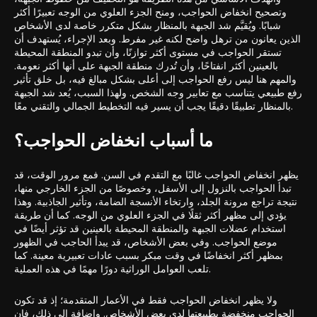
وتصحيح انخفاض الحواجب، ومنح الجزء العلوي من الوجه تعبيرًا أكثر
شبابًا. ويُقيَّم شد الجبهة بالمنظار بشكل متكرر خاصة لدى الأشخاص
الذين يعانون من ترهل واضح لكنه غير مفرط. وبعد الإجراء، يُستهدف أن
تستقر الحواجب في مستوى أكثر توازنًا، وأن تبدو المنطقة المحيطة
بالعينين أكثر انفتاحًا، وأن تُدرك منطقة الجبهة على أنها أكثر نعومة.
والمهم هنا ليس رفع الحواجب إلى أعلى بشكل مبالغ فيه، بل خلق تأثير
رفع طبيعي يتناسب مع تعابير وجه الشخص. ولهذا السبب، يُعد شد الجبهة
بالمنظار تطبيقًا دقيقًا يجب أن يسير فيه التخطيط الجمالي والتقني معًا.
ما أسباب انخفاض الحواجب؟
يظهر انخفاض الحواجب غالبًا مع التقدم في السن. فمع مرور الوقت، قد
تبدأ الحواجب بالنزول إلى الأسفل، وخصوصًا من الجزء الخارجي منها،
نتيجة تراجع مرونة الجلد، وارتخاء الأنسجة الضامة، وتأثير الجاذبية. وهذا
يؤدي إلى مظهر أكثر ثقلًا في الجزء العلوي من الوجه. كما أن طريقة
استخدام عضلات الجبهة والمنطقة المحيطة بالعينين قد تؤثر أيضًا في
موضع الحواجب. وفي بعض الأشخاص، قد يبدأ الحاجب في الظهور
بمظهر أكثر انخفاضًا في وقت مبكر بسبب عادات تعبيرية معينة. كما
تلعب العوامل الوراثية دورًا مهمًا في هذه العملية.
ولا يظهر انخفاض الحواجب فقط في الأعمار المتقدمة؛ إذ قد تكون
الحواجب منخفضة بطبيعتها لدى بعض الأشخاص. وإضافة إلى ذلك، فإن