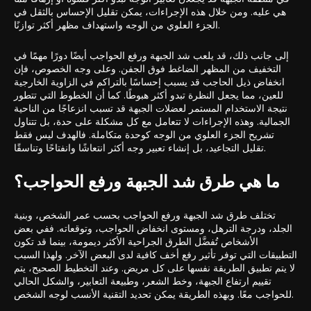
هي عليه. ومن خلال هذه الإجراءات، يمكن تقليل الإحساس بالثقل في
الجزء العلوي من الوجه واستهداف مظهر أكثر توازنًا.
إلى جانب ذلك، قد يلعب شد الجبهة ورفع الحواجب أيضًا دورًا مهمًا في
التخفيف من المظهر الضاغط فوق الجفن. وعلى وجه الخصوص، فإن
انخفاض ذيل الحاجب قد يسبب إحساسًا بالتراكم في الزاوية الخارجية
للعين، مما يجعل النظرة تبدو أكثر هبوطًا. كما أن الخطوط التي تتطور
نتيجة الاستخدام المستمر لعضلات الجبهة قد تسبب انزعاجًا من الناحية
الجمالية. وهذه الإجراءات لا تتعامل مع كل مشكلة على حدة، بل تتناول
تشريح الجزء العلوي من الوجه كوحدة متكاملة. فالهدف ليس فقط
تقليل التجاعيد، بل إنشاء تعبير وجه أكثر انتعاشًا وانفتاحًا وتناسقًا.
ما هي طرق شد الجبهة ورفع الحواجب؟
تختلف طرق شد الجبهة ورفع الحواجب بحسب عمر الشخص، وبنية
الجلد، ودرجة الترهل، ومستوى انخفاض الحواجب، وتوقعاته. ففي بعض
الأشخاص تُفضَّل الطرق الجراحية الأكثر ديمومة، بينما قد تكون
التطبيقات التي توفر تأثير رفع أخف كافية لدى البعض الآخر. ولهذا السبب
لا يتم تطبيق الطريقة نفسها على كل مريض. وعند التخطيط الصحيح، يتم
تقييم ارتفاع الجبهة، وخط الشعر، وطبيعة التعابير، والشكل الحالي
للحواجب معًا. وبهذه الطريقة يمكن تحديد التقنية الأنسب لوجه الشخص.