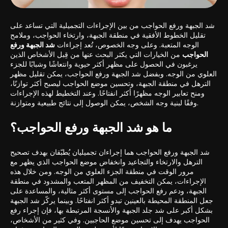
شد الجبهة ورفع الحواجب من بين الإجراءات التجميلية التي تساعد على
تقليل الخطوط الأفقية في منطقة الجبهة، وارتخاء الحواجب، وملامح
الوجه المتعبة. وعلى وجه الخصوص، تُعد إجراءات
شد الجبهة ورفع
الحواجب
من الخيارات التي يكثر البحث عنها من قِبل الأشخاص الذين
يرغبون في الحصول على مظهر أكثر حيوية وانتعاشًا وشبابًا للجزء
العلوي من الوجه. وبفضل شد الجبهة ورفع الحواجب، يمكن تقليل مظهر
الترهل في منطقة الجبهة، وتحسين موضع الحواجب ليصبح أكثر توازنًا،
ومنح تعابير الوجه مظهرًا أكثر انفتاحًا. وعند التخطيط لهذه الإجراءات
وفقًا لبنية وجه الشخص، يمكن الوصول إلى نتائج طبيعية ومتوازنة.
ما هو شد الجبهة ورفع الحواجب؟
شد الجبهة ورفع الحواجب هما إجراءان تجميليان يُطبّقان بهدف تصحيح
الترهل والارتخاء والتجاعيد وانخفاض موضع الحواجب الذي يظهر مع
مرور الوقت في منطقة الجزء العلوي من الوجه. ومن خلال هذه
الإجراءات، يمكن التخفيف من المظهر المتعب والمشدود في منطقة
الجبهة، ودعم رفع الحواجب إلى مستوى أكثر مثالية، والمساعدة على
جعل المنطقة المحيطة بالعينين تبدو أكثر انفتاحًا. وبينما يركّز شد الجبهة
بشكل أكبر على شد جلد الجبهة والأنسجة المرتبطة بها، فإن إجراء رفع
الحواجب يهدف إلى تحسين موضع الحاجبين. وفي كثير من الأشخاص،