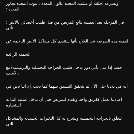
وبسرعه :حلقة أو مشبك المعده ،بالون المعده ،أنبوب المعده،تجاوز
المعده ؛
في المرحله بعد العمليه يتابع المريض من قبل طبيب أخصائي بالأيض ؛
تأتي
اهميه هذه الطريقه في العلاج بأنها ستنظم كل مشاكل الأيض الناجمه عن
السمنه الزائده .
حسنا إذا متى يأتي دور تدخل طبيب الجراحه التجميليه والترميميه؟مع
الأسف،
أنه في بلادنا حتى الآن لم يتحقق التنسيق بينهما كما يجب .إلا اننا نحن في
عيادتنا نعمل كفريق واحد،ونقدم للمريض قبل أن يدخل عمليه البدانهi
استشاره
تتعلق بالجراحه التجميليه ونشرح له كل التغيرات الجسديه والمشاكل
التي