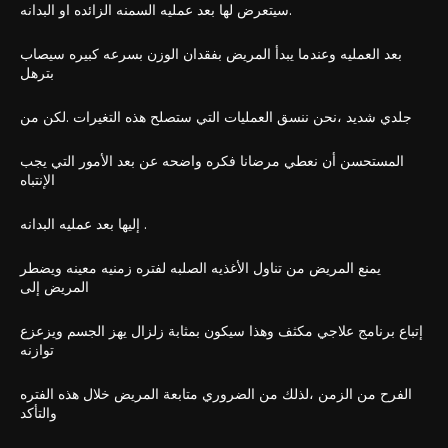
سيتعرض لها بعد عمليه السمنه الزائده او البدانه.
بعد العمليه وعندما يبدأ المريض بفقدان الوزن بسرعه كبيره سيصاب
بترهل
جلدي شديد ،نحن ننسق العمليات التي ستصلح هذه التغيرات .لكن من
المستحسن أن نعطي مرضانا فكره واضحه عن بعد الأمور التي يجب
الإنتباه
إليها بعد عمليه البدانه .
يمنع المريض من تناول الأغذيه الصلبه لفتره زمنيه معينه ويضطر
المريض إلى
إتباع برنامج علاجي مكثف وهذا سيكون بمثابة زلزال يهز الجسم ويزعزع
توازنه
الفرح من الزمن ،لذلك من الضروري متابعة المريض خلال هذه الفتره
والتأكد