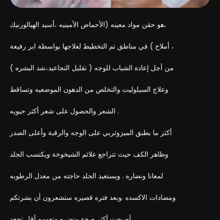
هو حقن مواد معينه (الأحماض الأمينيه ،أسيد الهيالورنيك،
أملاح ) في مناطق تم التخطيط لعلاجها بواسطة ابر رفيعة ،
من أجل إعادة الشباب للوجه ( تقليل التجاعيد،شد البشره )
وعلاج السيلوليت والتخلص من الدهون الموضعيه وتساقط
الشعر والحصول على شعر أكثر حيويه .
أكثر ما يطبق الميزوثربي على الوجه والرقبة وأعلى الصدر
وظاهر الكف حيث تتراجع علائم الشيخوخة ويكتسب الجلد
لمعانا ونضاره . ويستعيد الجلد حاجته من معدل الرطوبه
ومضادات الاكسده .وبعد فتره قصيره ستشعرون أن بشرتكم
أصبحت أكثر صحة ونضره ونعومه أقل تجعد .