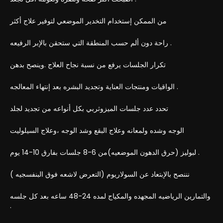
من الممكن إستخدام التخدير الموضعي لتوفير علاج أكثر
راحة دون ألم حسب المنطقة التي ستحقن بالإبر الرفيعه .
تكرار الجلسات يرفع من نسبة نجاح العلاج .وينصح بدهن
الواقيات ومنتجات العناية وتجديد البشره بعد إنتهاء المعالجه .
تحدد عدد جلسات الميزوثربي بكل أنواعه من تجديد لجلد
الوجه وشده ولمعانه وعلاج البقع وشد الوجه ،وعلاج السيلوليت
لبوليز (حرق الدهون الموضعيه)من 6-8 جلسات بفارق 10-14 يوم .
نننصح بالإبتعاد عن السولاريوم (التعرض لاشعه فوق البنفسجيه )
والتمارين الرياضيه المجهده والمكياج لمده 24-48 ساعه بعد كل جلسه
.