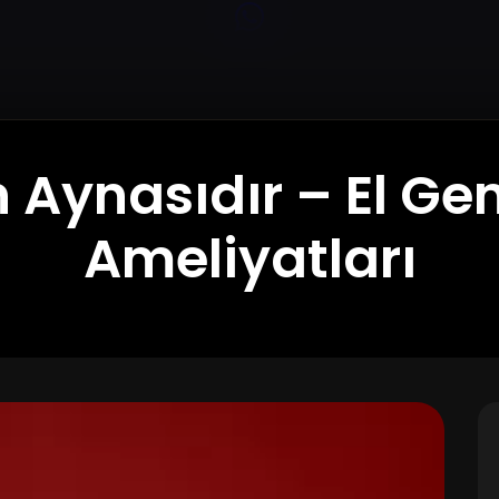
ın Aynasıdır – El Ge
Ameliyatları