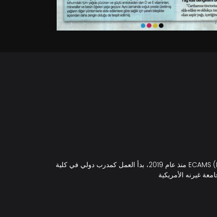
منذ عام 2019، بدأ العمل كمدرب دولي في كلية ECAMS (European College of Aesthetic Medicine & Surgery). ولا يزال يشغل منصب رئيس قسم تنسيق القوام في ECAMS، حيث يقدم