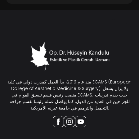
منذ عام 2019، بدأ العمل كمدرب دولي في كلية ECAMS (European
College of Aesthetic Medicine & Surgery). ولا يزال يشغل
منصب رئيس قسم تنسيق القوام في ECAMS، حيث يقدم تدريبات
للجراحين في العديد من الدول. كما يواصل عمله رئيسا لقسم جراحة
التجميل والترميم في جامعة غيرنه الأمريكية.