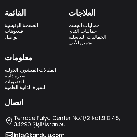
العلاجات
القائمة
جماليات الجسم
الصفحة الرئيسية
جماليات الثدي
فيديوهات
الجماليات التناسلية
تواصل
تجميل الأنف
معلومات
المقالات المنشورة الدولية
سيرة ذاتية
العضويات
السيرة الذاتية العلمية
اتصال
Terrace Fulya Center No:11/2 Kat:9 D:45,
34290 Şişli/İstanbul
info@kandulu.com