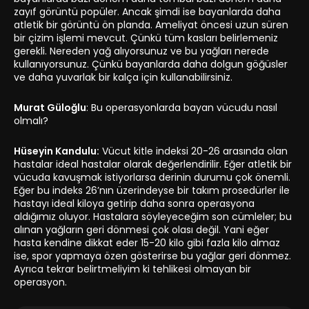
zayıf görüntü popüler. Ancak şimdi ise bayanlarda daha
atletik bir görüntü ön planda. Ameliyat öncesi uzun süren
bir çizim işlemi mevcut. Çünkü tüm kasları belirlemeniz
gerekli. Nereden yağ alıyorsunuz ve bu yağları nerede
kullanıyorsunuz. Çünkü bayanlarda daha dolgun göğüsler
ve daha yuvarlak bir kalça için kullanabilirsiniz.
Murat Güloğlu
: Bu operasyonlarda bayan vücudu nasıl
olmalı?
Hüseyin Kandulu:
Vücut kitle indeksi 20-26 arasında olan
hastalar ideal hastalar olarak değerlendirilir. Eğer atletik bir
vücuda kavuşmak istiyorlarsa derinin durumu çok önemli.
Eğer bu indeks 26’nın üzerindeyse bir takım prosedürler ile
hastayı ideal kiloya getirip daha sonra operasyona
aldığımız oluyor. Hastalara söyleyeceğim son cümleler; bu
alınan yağların geri dönmesi çok olası değil. Yani eğer
hasta kendine dikkat eder 15-20 kilo gibi fazla kilo almaz
ise, spor yapmaya özen gösterirse bu yağlar geri dönmez.
Ayrıca tekrar belirtmeliyim ki tehlikesi olmayan bir
operasyon.