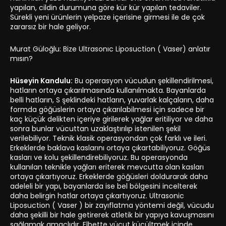
yapılan, cildin durumuna göre kür kür yapılan tedaviler.
Sürekli yeni ürünlerin yelpaze içerisine girmesi ile de çok
zararsız bir hale geliyor.
Murat Güloğlu: Bize Ultrasonıc Liposuction ( Vaser) anlatır
mısın?
Hüseyin Kandulu:
Bu operasyon vücudun şekillendirilmesi,
hatların ortaya çıkarılmasında kullanılmakta. Bayanlarda
belli hatların, S şeklindeki hatların, yuvarlak kalçaların, daha
formda göğüslerin ortaya çıkarılabilmesi için sadece bir
kaç küçük delikten içeriye girilerek yağlar eritiliyor ve daha
sonra bunlar vücuttan uzaklaştırılıp istenilen şekil
verilebiliyor. Teknik klasik operasyondan çok farklı ve ileri.
Erkeklerde baklava kaslarını ortaya çıkartabiliyoruz. Göğüs
kasları ve kolu şekillendirebiliyoruz. Bu operasyonda
kullanılan teknikle yağları eriterek mevcutta olan kasları
ortaya çıkartıyoruz. Erkeklerde göğüsleri doldurarak daha
adeleli bir yapı, bayanlarda ise bel bölgesini incelterek
daha belirgin hatlar ortaya çıkartıyoruz. Ultrasonic
Liposuction ( Vaser ) bir zayıflatma yöntemi değil, vücudu
daha şekilli bir hale getirerek atletik bir yapıya kavuşmasını
sağlamak amaçlıdır. Elbette vücut küçültmek içinde