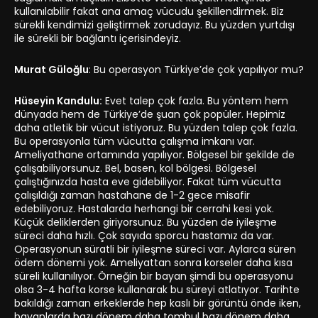
kullanılabilir fakat ana amaç vücudu şekillendirmek. Biz
sürekli kendimizi geliştirmek zorudayız. Bu yüzden yurtdışı
ile sürekli bir bağlantı içerisindeyiz.
Murat Güloğlu
: Bu operasyon Türkiye’de çok yapılıyor mu?
Hüseyin Kandulu:
Evet talep çok fazla. Bu yöntem hem
dünyada hem de Türkiye’de şuan çok popüler. Hepimiz
daha atletik bir vücut istiyoruz. Bu yüzden talep çok fazla.
Bu operasyonla tüm vücutta çalışma imkanı var.
Ameliyathane ortamında yapılıyor. Bölgesel bir şekilde de
çalışabiliyorsunuz. Bel, basen, kol bölgesi. Bölgesel
çalıştığınızda hasta eve gidebiliyor. Fakat tüm vücutta
çalışıldığı zaman hastahane de 1-2 gece misafir
edebiliyoruz. Hastalarda herhangi bir cerrahi kesi yok.
Küçük deliklerden giriyorsunuz. Bu yüzden de iyileşme
süreci daha hızlı. Çok sayıda sporcu hastamız da var.
Operasyonun süratli bir iyileşme süreci var. Aylarca süren
ödem dönemi yok. Ameliyattan sonra korseler daha kısa
süreli kullanılıyor. Örneğin bir bayan şimdi bu operasyonu
olsa 3-4 hafta korse kullanarak bu süreyi atlatıyor. Tarihte
bakıldığı zaman erkeklerde hep kaslı bir görüntü önde iken,
bayanlarda bazı dönem daha tombul bazı dönem daha