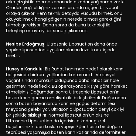
arka çizgisi ile meme kenarında o kadar yağlanma var ki.
Oradaki yağı aldığınız zaman biranda üçgen bir vücut
ortaya çıkıyor. Hem teknik detayda vücudu bilmek, onu
okuyabilmek, hangi gölgenin nerede olması gerektiğini
bilmek gerekiyor. Daha sonra da bunu teknoloji ile
birleştirip ortaya iyi bir sonuç çıkarmak.
Nesibe Erdoğmuş:
Ultrasonic Liposuction daha önce
yapılan liposuction uygulamalarını düzeltmek içinde
birebir.
Hüseyin Kandulu:
Biz Ruhat hanımda hedef olarak karın
bölgesinde biriken yağlardan kurtarmaktı. Ve sosyal
yaşantısında mümkün olduğunca daha rahat bir hale
getirmeyi hedefledik. Bu operasyonda kişiye göre hareket
etmelisiniz. Doğumdan sonra Ultrasonic Liposuction’ın
bazen karın germe ameliyatı ile birleştirilmeli. Doğumdan
sonra bazen bayanlarda karın ve göğüs deformitesi
meydana gelebiliyor. Ultrasonic Liposuction deriyi çok iyi
bir şekilde sıkılaştırır. Normal liposcution’un aksine
Ultrasonic Liposuction da içerisini o kadar güzel
boşaltırsınız ki deri kaslara yapışır. Eğer hasta bir doğum
tecrübesi yaşamışsa bazen karın kaslarında deformiteler