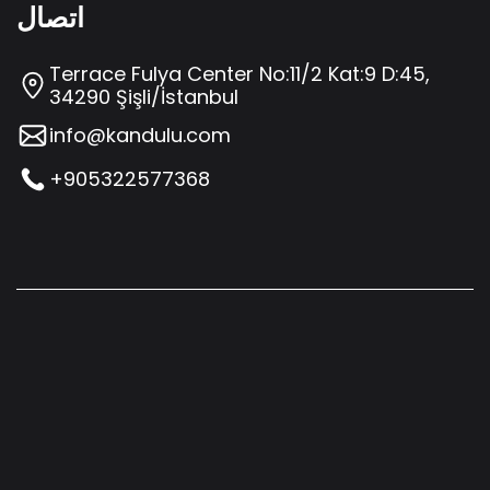
اتصال
Terrace Fulya Center No:11/2 Kat:9 D:45,
34290 Şişli/İstanbul
info@kandulu.com
+905322577368