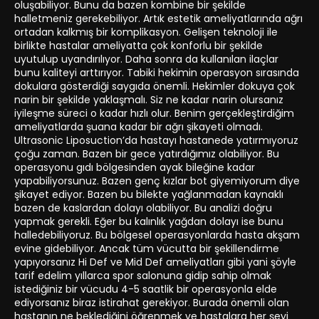
oluşabiliyor. Bunu da bazen kombine bir şekilde
halletmeniz gerekebiliyor. Artık estetik ameliyatlarında ağrı
ortadan kalkmış bir komplikasyon. Gelişen teknoloji ile
birlikte hastalar ameliyatta çok konforlu bir şekilde
uyutulup uyandırılıyor. Daha sonra da kullanılan ilaçlar
bunu kaliteyi arttırıyor. Tabiki hekimin operasyon sırasında
dokulara gösterdiği saygıda önemli. Hekimler dokuya çok
narin bir şekilde yaklaşmalı. Siz ne kadar narin olursanız
iyileşme süreci o kadar hızlı olur. Benim gerçekleştirdiğim
ameliyatlarda şuana kadar bir ağrı şikayeti olmadı.
Ultrasonic Liposuction’da hastayı hastanede yatırmıyoruz
çoğu zaman. Bazen bir gece yatırdığımız olabiliyor. Bu
operasyonu gıdı bölgesinden ayak bileğine kadar
yapabiliyorsunuz. Bazen genç kızlar bot giyemiyorum diye
şikayet ediyor. Bazen bu bilekte yağlanmadan kaynaklı
bazen de kaslardan dolayı olabiliyor. Bu analizi doğru
yapmak gerekli. Eğer bu kalınlık yağdan dolayı ise bunu
halledebiliyoruz. Bu bölgesel operasyonlarda hasta akşam
evine gidebiliyor. Ancak tüm vücutta bir şekillendirme
yapıyorsanız Hi Def ve Mid Def ameliyatları gibi yani şöyle
tarif edelim yıllarca spor salonuna gidip sahip olmak
istediğiniz bir vücudu 4-5 saatlik bir operasyonla elde
ediyorsanız biraz istirahat gerekiyor. Burada önemli olan
hastanın ne beklediğini öğrenmek ve hastalara her şeyi