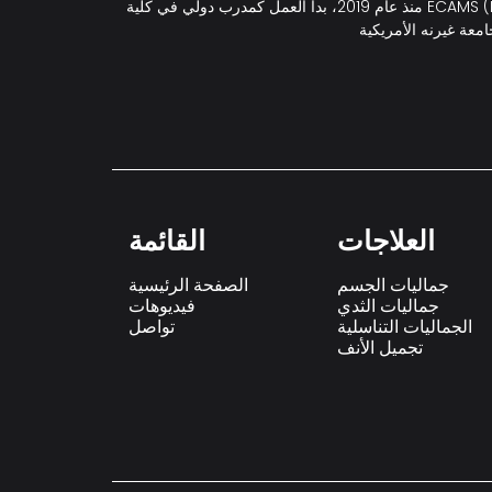
منذ عام 2019، بدأ العمل كمدرب دولي في كلية ECAMS (European College of Aesthetic Medicine & Surgery). ولا يزال يشغل منصب رئيس قسم تنسيق القوام في ECAMS، حيث يقدم
العلاجات
القائمة
جماليات الجسم
الصفحة الرئيسية
جماليات الثدي
فيديوهات
الجماليات التناسلية
تواصل
تجميل الأنف