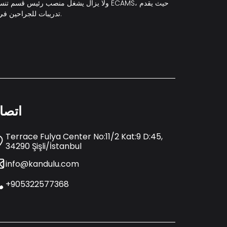
تدريبات للجراحين في العديد من الدول. كما يواصل عمله رئيسا لقسم جراحة التجميل والترميم في جامعة غيرنه الأمريكية.
اتصا
Terrace Fulya Center No:11/2 Kat:9 D:45,
34290 Şişli/İstanbul
info@kandulu.com
+905322577368