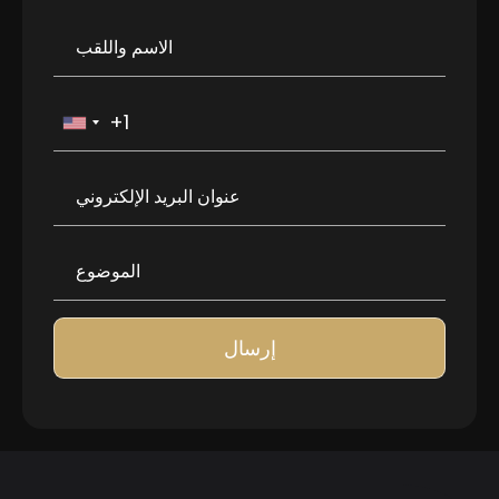
إرسال